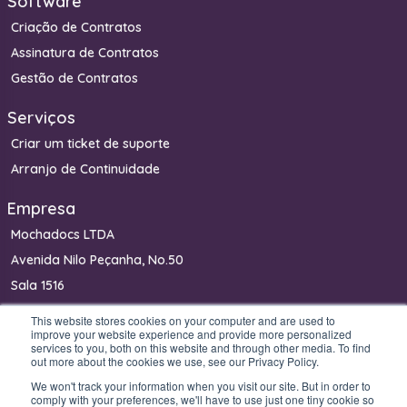
Software
Criação de Contratos
Assinatura de Contratos
Gestão de Contratos
Serviços
Criar um ticket de suporte
Arranjo de Continuidade
Empresa
Mochadocs LTDA
Avenida Nilo Peçanha, No.50
Sala 1516
Rio de Janeiro, RJ
This website stores cookies on your computer and are used to
improve your website experience and provide more personalized
20020-100
services to you, both on this website and through other media. To find
out more about the cookies we use, see our Privacy Policy.
Brasil
We won't track your information when you visit our site. But in order to
comply with your preferences, we'll have to use just one tiny cookie so