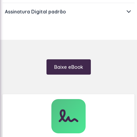
Assinatura Digital padrāo
A assinatura digital padrão é a forma mais simples de
assinatura eletrônica. É uma imagem de uma
assinatura que é inserida em um contrato para assinar.
A grande vantagem disso é a simplicidade. Você pode
assinar um contrato super rápido e não precisa de
Baixe eBook
nenhum software especial para isso. Então, também é
gratuito.