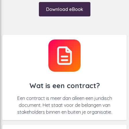
contracten genoeg is om omeen contract te managen
Download eBook
(contractopslag)
Anderen gaan een stap verder en zetten belangrijke
metadata uit het contract (zoals de einddatum) in een
lijstje
(contractregistratie)
Maar aan alleen opslag of
registratie heb je als stakeholder niet
zoveel.
Wat is een contract?
Een contract is meer dan alleen een juridisch
document. Het
staat voor de belangen van
stakeholders binnen en buiten je
organisatie.