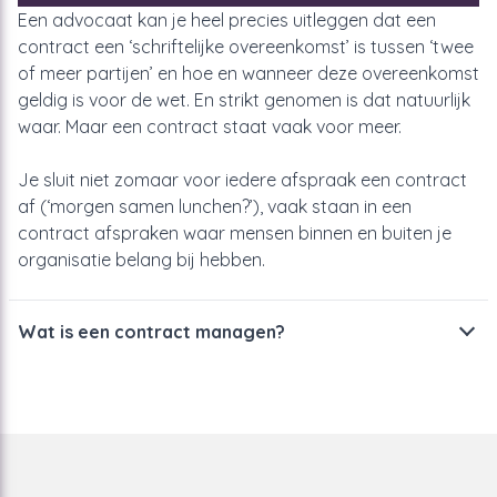
Een advocaat kan je heel precies uitleggen dat een
contract
een ‘schriftelijke overeenkomst’ is tussen ‘twee
of meer partijen’
en hoe en wanneer deze overeenkomst
geldig is voor de wet.
En strikt genomen is dat natuurlijk
waar.
Maar een contract staat vaak voor meer.
Je sluit niet zomaar voor iedere afspraak een contract
af (‘morgen samen lunchen?’), vaak staan in een
contract afspraken waar mensen binnen en buiten je
organisatie belang bij hebben.
Wat is een contract managen?
Contracten managen gaat om het beheersbaar maken
van
contracten. Dat klinkt alsof je erop gaat zitten. Alsof
een contract een wild monster is en anders ontsnapt.
Maar een contract ansich is een statisch document.Veel
organisaties denken daarom dat het veilig opslaan van