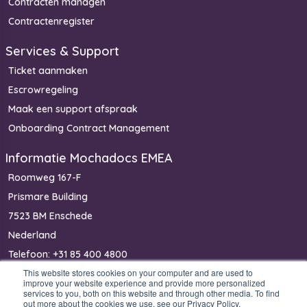
Contracten managen
Contractenregister
Services & Support
Ticket aanmaken
Escrowregeling
Maak een support afspraak
Onboarding Contract Management
Informatie Mochadocs EMEA
Roomweg 167-F
Prismare Building
7523 BM Enschede
Nederland
Telefoon: +31 85 400 4800
This website stores cookies on your computer and are used to
IBAN: NL40 RABO 0368 2411 14
improve your website experience and provide more personalized
KvK: 81453825
services to you, both on this website and through other media. To find
out more about the cookies we use, see our Privacy Policy.