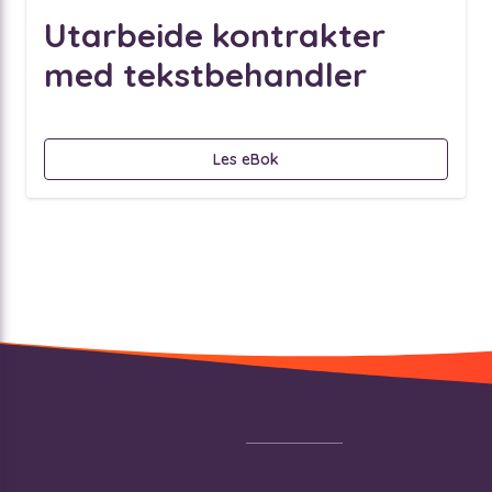
Utarbeide kontrakter
med tekstbehandler
Les eBok
Footer