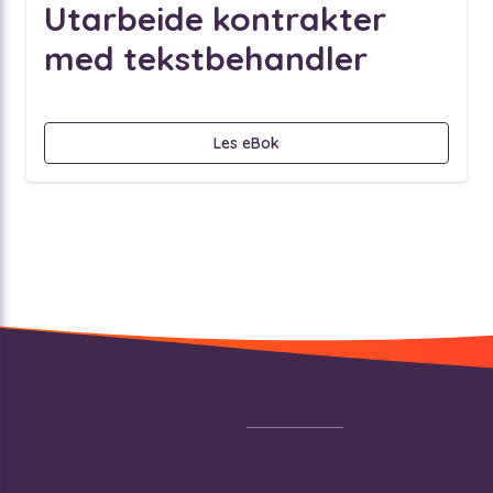
Utarbeide kontrakter
med tekstbehandler
Les eBok
Footer