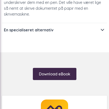
underskriver dem med en pen. Det ville have været lige
så nemt at skrive dokumentet på papir med en
skrivemaskine.
En specialiseret alternativ
Under udarbejdelsen af kontrakten har du sandsynligvis
allerede tænkt over, hvorfor du ønsker disse aftaler, og
hvordan du vil opfylde dem. Du vil sandsynligvis gerne
informeres, når opsigelsesperioden nærmer sig. Når du
skal handle for at opfylde eller kontrollere visse aftaler.
Download eBook