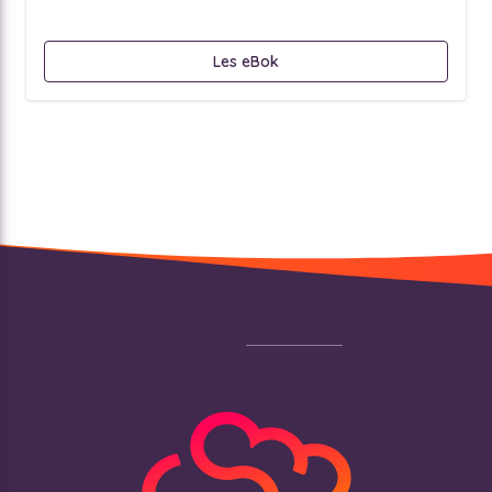
Les eBok
Footer